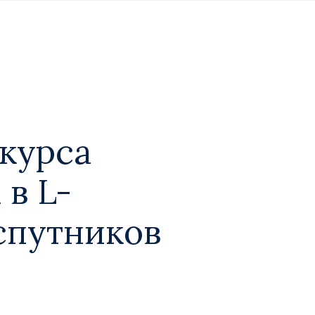
нкурса
в L-
спутников