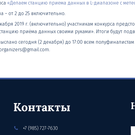
рса
«Делаем станцию приема данных в L-диапазоне с мете
 – от 2 до 25 включительно.
екабря 2019 г. (включительно) участникам конкурса предст
станцию приёма данных своими руками». Итоги будут подв
слано сегодня (2 декабря) до 17:00 всем полуфиналистам 
.organizers@gmail.com.
Контакты
+7 (985) 727-7630