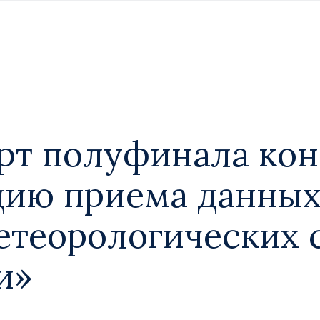
тарт полуфинала ко
цию приема данных 
етеорологических 
и»