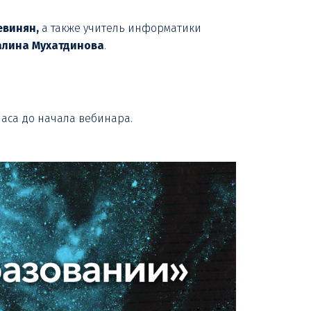
евинян,
а также учитель информатики
алина Мухатдинова
.
 часа до начала вебинара.