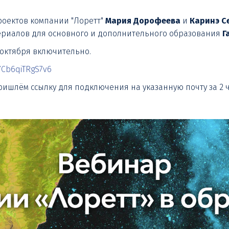
роектов компании "Лоретт"
Мария Дорофеева
и
Каринэ С
териалов для основного и дополнительного образования
Г
 октября включительно.
jYCb6qiTRgS7v6
ришлём ссылку для подключения на указанную почту за 2