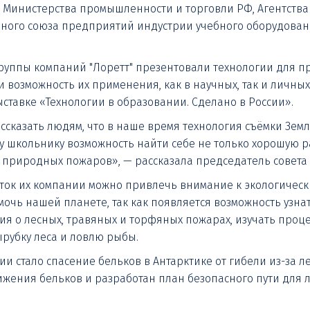
Министерства промышленности и торговли РФ, Агентства 
ого союза предприятий индустрии учебного оборудовани
руппы компаний "Лоретт" презентовали технологии для п
 возможность их применения, как в научных, так и личных
ставке «Технологии в образовании. Сделано в России».
ассказать людям, что в наше время технология съёмки Зем
 школьнику возможность найти себе не только хорошую раб
 природных пожаров», — рассказала председатель совета 
оток их компании можно привлечь внимание к экологическ
очь нашей планете, так как появляется возможность узнат
ия о лесных, травяных и торфяных пожарах, изучать проц
ырубку леса и ловлю рыбы.
 стало спасение бельков в Антарктике от гибели из-за л
жения бельков и разработан план безопасного пути для 