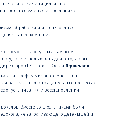
стратегических инициатив по
я средств обучения и поставщиков
риёма, обработки и использования
 целях. Ранее компания
ли с космоса — доступный нам всем
оту, но и использовать для того, чтобы
директоров ГК "Лоретт" Ольга
Гершензон
.
им катастрофам мирового масштаба.
ь и рассказать об отрицательных процессах,
есс опустынивания и восстановления
едоколов. Вместе со школьниками были
ледокола, не затрагивающего детенышей и