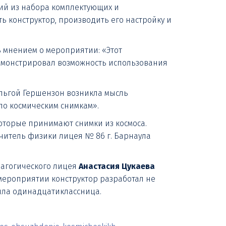
щий из набора комплектующих и
 конструктор, производить его настройку и
 мнением о мероприятии: «Этот
демонстрировал возможность использования
 Ольгой Гершензон возникла мысль
 по космическим снимкам».
которые принимают снимки из космоса.
учитель физики лицея № 86 г. Барнаула
едагогического лицея
Анастасия Цукаева
 мероприятии конструктор разработал не
тила одинадцатиклассница.