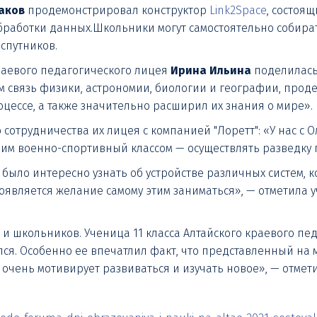
аков
продемонстрировал конструктор
Link2Space
, состоя
работки данных.Школьники могут самостоятельно собирать
спутников.
раевого педагогического лицея
Ирина Ильина
поделилась
 связь физики, астрономии, биологии и географии, про
цессе, а также значительно расширил их знания о мире».
 сотрудничества их лицея с компанией "Лоретт": «У нас с
ашим военно-спортивный классом — осуществлять разведку
было интересно узнать об устройстве различных систем, 
оявляется желание самому этим заниматься», — отметила 
 и школьников. Ученица 11 класса Алтайского краевого п
лся. Особенно ее впечатлил факт, что представленный на
 очень мотивирует развиваться и изучать новое», — отме