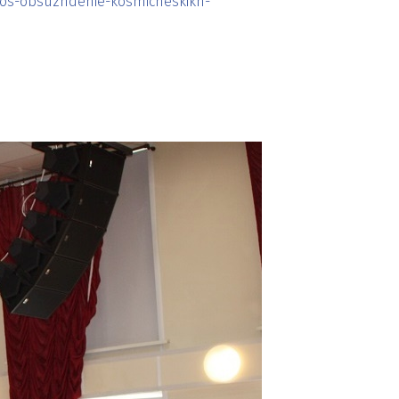
alos-obsuzhdenie-kosmicheskikh-