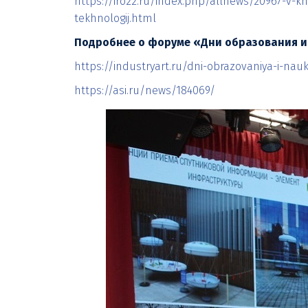
https://iro22.ru/index.php/allnews/20967-v-
tekhnologij.html
Подробнее о форуме «Дни образования и 
https://industryart.ru/dni-obrazovaniya-i-nauk
https://asi.ru/news/184069/