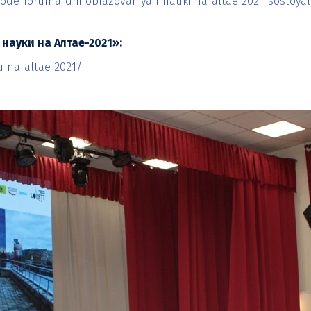
khode-foruma-dni-obrazovaniya-i-nauki-na-altae-2021-sostoy
науки на Алтае-2021»:
i-na-altae-2021/