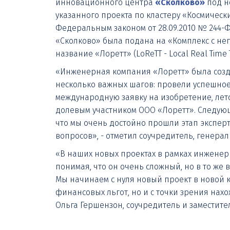
инновационного центра
«Сколково»
под н
указанного проекта по кластеру «Космичес
Федеральным законом от 28.09.2010 № 244-
«Сколково» была подана на «Комплекс с не
название «Лоретт» (LoReTT - Local Real Time T
«Инженерная компания «Лоретт» была создан
несколько важных шагов: провели успешное
международную заявку на изобретение, ле
долевым участником ООО «Лоретт». Следующи
что мы очень достойно прошли этап эксперт
вопросов», - отметил соучредитель, генер
«В наших новых проектах в рамках инженер
понимая, что он очень сложный, но в то же
Мы начинаем с нуля новый проект в новой ко
финансовых льгот, но и с точки зрения нах
Ольга Гершензон, соучредитель и заместит