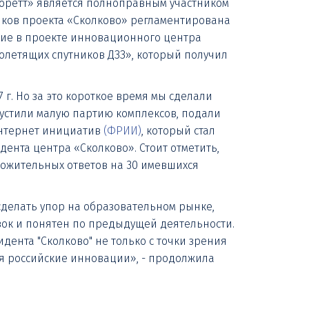
Лоретт» является полноправным участником
ников проекта «Сколково» регламентирована
тие в проекте инновационного центра
летящих спутников ДЗЗ», который получил
г. Но за это короткое время мы сделали
пустили малую партию комплексов, подали
интернет инициатив
(
ФРИИ
)
, который стал
ента центра «Сколково». Стоит отметить,
ложительных ответов на 30 имевшихся
сделать упор на образовательном рынке,
изок и понятен по предыдущей деятельности.
дента "Сколково" не только с точки зрения
ся российские инновации», - продолжила