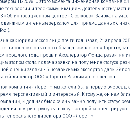
омером 1122098. С этого момента инженерная компания «
кие технологии и телекоммуникации». Деятельность участ
ФЗ «Об инновационном центре «Сколково». Заявка на учас
подвижным антенным зеркалом для приема данных с низко
ool).
а как юридическое лицо почти год назад, 21 апреля 2017 
 тестирование опытного образца комплекса «Лоретт», за
том прошлого года прошли Акселератор Фонда развития 
м этапом стала подача заявки на получение статуса резид
ной оценки заявки - 6 независимых экспертов дали 29 по
альный директор ООО «Лоретт» Владимир Гершензон.
ной компании «Лоретт» мы хотели бы, в первую очередь, 
 время перспективный и интересный. К тому же, он нам бл
мпании, и для нас было очень важно получить статус рези
ождения внутри структуры, вокруг которой концентрируют
ель генерального директора ООО «Лоретт».