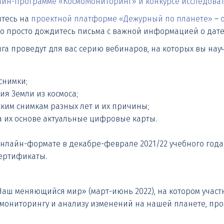
айн-программе «КосмоМониторинг» и конкурсе исследова
йтесь на
проектной платформе «Дежурный по планете»
–
ого просто дождитесь письма с важной информацией о дате
га проведут для вас серию вебинаров, на которых вы нау
 снимки;
ия Земли из космоса;
ким снимкам разных лет и их причины;
а их основе актуальные цифровые карты.
лайн-формате в декабре-феврале 2021/22 учебного года.
сертификаты.
Наш меняющийся мир» (март-июнь 2022), на котором участ
 мониторингу и анализу изменений на нашей планете, про