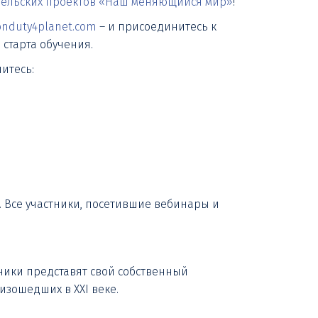
тельских проектов «Наш меняющийся мир»
!
onduty4planet.com
– и присоединитесь к
 старта обучения.
читесь:
 Все участники, посетившие вебинары и
ники представят свой собственный
изошедших в XXI веке.