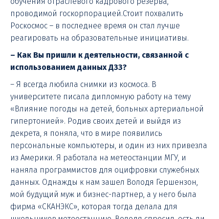
обучения отраслевого кадрового резерва,
проводимой госкорпорацией.Стоит похвалить
Роскосмос – в последнее время он стал лучше
реагировать на образовательные инициативы.
– Как Вы пришли к деятельности, связанной с
использованием данных ДЗЗ?
– Я всегда любила снимки из космоса. В
университете писала дипломную работу на тему
«Влияние погоды на детей, больных артериальной
гипертонией». Родив своих детей и выйдя из
декрета, я поняла, что в мире появились
персональные компьютеры, и один из них привезла
из Америки. Я работала на метеостанции МГУ, и
наняла программистов для оцифровки служебных
данных. Однажды к нам зашел Володя Гершензон,
мой будущий муж и бизнес-партнер, а у него была
фирма «СКАНЭКС», которая тогда делала для
школьников метеостанцию. Володя спросил, есть ли