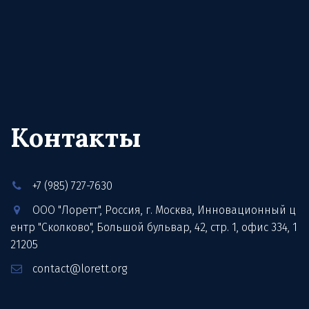
Инновационные технологии ДЗЗ для 
съемки Земли из космоса и 
образовательного рынка
Контакты
+7 (985) 727-7630
ООО "Лоретт"
,
Россия
,
г. Москва
,
Инновационный ц
ентр "Сколково", Большой бульвар, 42, стр. 1
,
офис 334
,
1
21205
contact@lorett.org