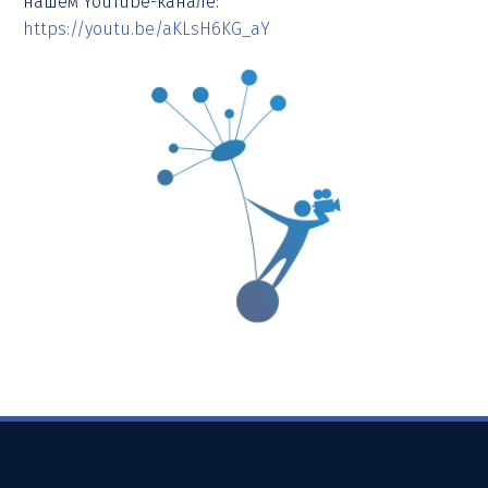
нашем YouTube-канале:
https://youtu.be/aKLsH6KG_aY